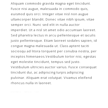
Aliquam commodo gravida magna eget tincidunt.
Fusce nisi augue, malesuada in commodo quis,
euismod quis orci. Integer vitae nisl non augue
ullamcorper blandit. Donec vitae nibh ipsum, vitae
semper orci. Nunc sed elit in nulla auctor
imperdiet. Ut a nisl sit amet odio accumsan laoreet.
Sed pharetra lectus in arcu pellentesque et iaculis
justo pellentesque. Etiam laoreet sodales sapien, id
congue magna malesuada ut. Class aptent taciti
sociosqu ad litora torquent per conubia nostra, per
inceptos himenaeos.Vestibulum tortor nisi, egestas
eget molestie tincidunt, tempus sed justo.
Vestibulum ultricies auctor varius. Fusce consequat
tincidunt dui, ac adipiscing turpis adipiscing
pulvinar. Aliquam erat volutpat. Vivamus eleifend
rhoncus nulla in laoreet.
By
hande.nunika@gmail.com
|
November 27th, 2012
|
0 Comments