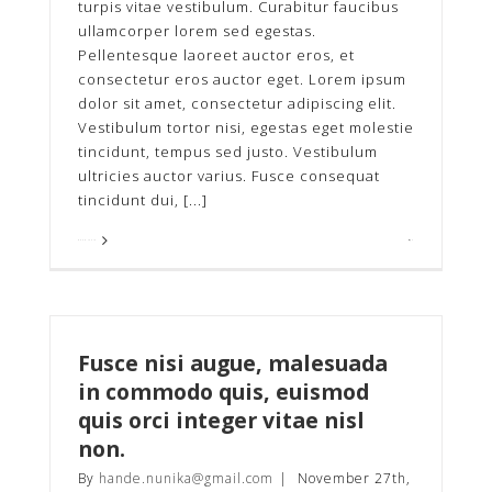
turpis vitae vestibulum. Curabitur faucibus
ullamcorper lorem sed egestas.
Pellentesque laoreet auctor eros, et
consectetur eros auctor eget. Lorem ipsum
dolor sit amet, consectetur adipiscing elit.
Vestibulum tortor nisi, egestas eget molestie
tincidunt, tempus sed justo. Vestibulum
ultricies auctor varius. Fusce consequat
tincidunt dui, [...]
Read More
0
Fusce nisi augue, malesuada
in commodo quis, euismod
quis orci integer vitae nisl
non.
By
hande.nunika@gmail.com
|
November 27th,